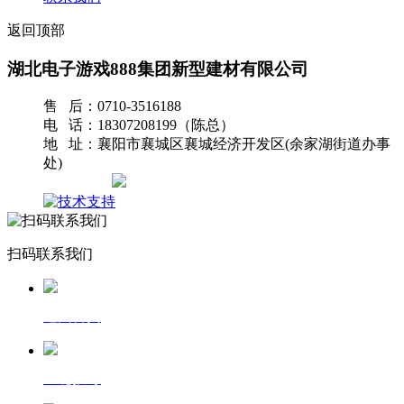
返回顶部
湖北电子游戏888集团新型建材有限公司
售 后：0710-3516188
电 话：18307208199（陈总）
地 址：襄阳市襄城区襄城经济开发区(余家湖街道办事
处)
网站地图
扫码联系我们
返回首页
一键拨号