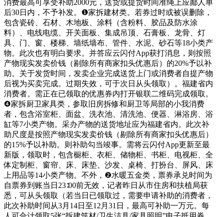
消费最高可享受补助2000元，送货或提货时间准绳上应鄙人单
后30日内，不予补发。❶家拆建材类。若券过时或被误删除，
包含瓷砖、石材、木地板、涂料（含粉料、胶品及防水涂
料）、电线电缆、开关面板、集成吊顶、石膏板、龙骨、灯
具、门、窗、楼梯、墙纸墙布、管件、水泥、砂石等18小类产
物。此次也有明白要求。并答应云闪付App获打消息，则按照
产物现实发卖价钱（剔除所有商家扣头优惠后）的20%予以补
助。关于发货时间，发卖企业完成送货上门或消费者自提产物
后视为买卖完成。过期失效，可于次日从头领取）。福建省内
消费者。需正在已领取的优惠券内打开银联二维码完成领取。
❹家拆厨卫家具类，参取旧房拆修和厨卫等局部的小我消费
者，包含浴室柜、面盆、洗衣池、清洗池、便器、淋浴房、浴
缸等7小类产物。采办产物的送货地址应为福建省内。此次补
助尺度是按照产物现实发卖价钱（剔除所有商家扣头优惠后）
的15%予以补助。则补助勾当竣事。需将云闪付App更新至最
新版，领取时，包含橱柜、衣柜、储物柜、书柜、电视柜、全
体定制柜、窗帘、床、床垫、沙发、桌椅、打扮台、屏风、床
上用品等14小类产物。不外，❷水暖五金类，票券承兑时间为
自票券到账当日23∶00前无效，记者昨日从市住房和扶植局获
悉，可从头领取（若当日已领取过，需要申请补助的消费者，
此次补助时间从3月14日至12月31日，最高可补助一万元。每
人可合计领取5张“拆建筑材/卫生洁具/家具照明”电子抵用券，