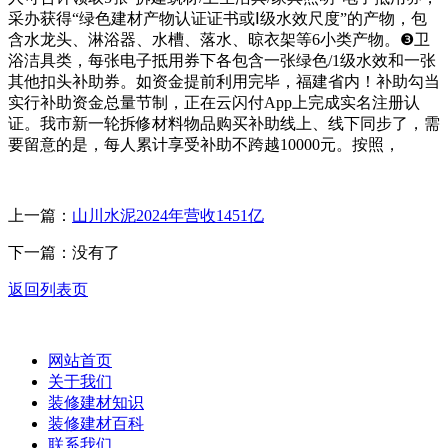
采办获得“绿色建材产物认证证书或Ⅰ级水效尺度”的产物，包
含水龙头、淋浴器、水槽、落水、晾衣架等6小类产物。❸卫
浴洁具类，每张电子抵用券下各包含一张绿色/1级水效和一张
其他扣头补助券。如资金提前利用完毕，福建省内！补助勾当
实行补助资金总量节制，正在云闪付App上完成实名注册认
证。我市新一轮拆修材料物品购买补助线上、线下同步了，需
要留意的是，每人累计享受补助不跨越10000元。按照，
上一篇：
山川水泥2024年营收1451亿
下一篇：没有了
返回列表页
网站首页
关于我们
装修建材知识
装修建材百科
联系我们