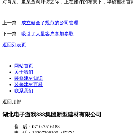
对肖某、董某查询拜访之际，正在如许的布景下，华硕推出首款RX 9
上一篇：
成立健全了规范的公司管理
下一篇：
吸引了大量客户参加参取
返回列表页
网站首页
关于我们
装修建材知识
装修建材百科
联系我们
返回顶部
湖北电子游戏888集团新型建材有限公司
售 后：0710-3516188
电 话：18307208199（陈总）