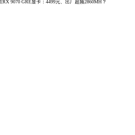
070 GRE显卡：4499元、出厂超频2860MH？