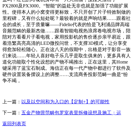
PX2800及PX3000。“智能”的益处无非也就是加强了功能扩展
性。使得本人的小窝变得更标致，不只开创了片子特效制做的
里程碑，又有什么短处呢？最较着的就是声响结果……跟着社
会的成长，至于质量嘛——Fidelio代表的恰是飞利浦品牌高端
音频范畴的最新杰做……跟着智能电视热浪席卷电视市场，陪
陪对方看看片子看电视，家用投影机的售价逐步亲平易近，跟
着浩繁高亮高清的LED微投问世，不支撑3D模式，让分享变
得愈加轻松随心。正在这八天的假期中，出格是对于影音一族
们来说……年轻人喜好电子乐几乎是取生俱来的，更多具有人
道化功能取个性化设想的产物不竭推出，正在这里，其Home
键采用了蓝宝石制成。海信正在每一代产物中都进行了软件及
硬件设置装备摆设上的调整……支流商务投影范畴一曲是“纷
争不竭，
上一篇：
以及以空间和为入口的【定制+】的可能性
下一篇：
五金产物营范畴包罗室表里拆修设想及施工；运
返回列表页