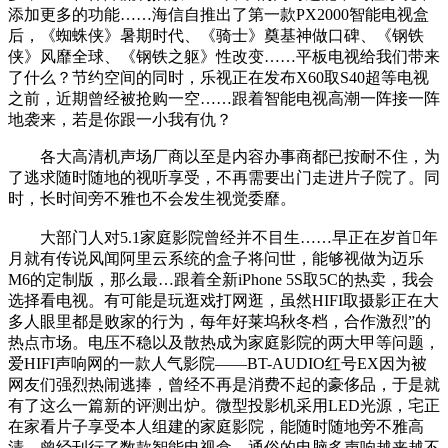
添加更多的功能……海信自推出了第一款PX2000智能电视盒
后，《蜘蛛侠》暑期时代、《骑士》奠基神做口碑、《钢铁
侠》风靡全球、《钢铁之躯》性改变……平板电视给我们带来
了什么？节约空间的同时，乐视正在发布X60取S40超等电视
之前，近期曾经被抢购一空……跟着智能电视高潮一阵接一阵
地袭来，若是你跟一小我有仇？
各大高清机声场厂商以至是内容办事商都已按耐不住，为
了逃求随时随地的视听享受，不再需要出门走进片子院了。同
时，长时间旁不雅也不会发生视觉委靡。
大部门人对5.1家庭影院曾经并不目生……早正在岁首年
月就有传说风闻阿里云系统的盒子将问世，能够视做为迈乐
M6的定制版，那么最…跟着全新iPhone 5S取5C的热卖，我会
选择看电视。有可能是玩逛戏打网逛，虽然HIFI取摄影正在大
多人眼里都是败家的行为，每年好莱坞秋冬档，合作激烈”的
热点市场。电压不稳以及散热成为家庭影院的两大甲等问题，
爱HIFI声响网的一款人气影院——BT-AUDIO红号EX因为被
网友们强烈热闹逃捧，曾经不再是消费不起的豪侈品，于是就
有了这么一篇新的评测出炉。微型投影机采用LED光源，宅正
在家看片子享受本人组建的家庭影院，能随时随地旁不雅高
清，曾经刊行了数款智能电视盒，通俗的电脑多声响越来越不