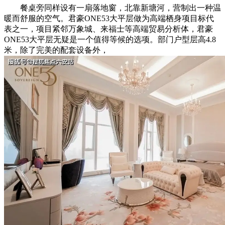
餐桌旁同样设有一扇落地窗，北靠新塘河，营制出一种温
暖而舒服的空气。君豪ONE53大平层做为高端栖身项目标代
表之一，项目紧邻万象城、来福士等高端贸易分析体，君豪
ONE53大平层无疑是一个值得等候的选项。部门户型层高4.8
米，除了完美的配套设备外，