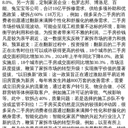
8.0%。另一方面，定制家居企业：包罗志邦、博洛尼、百
能、兔宝宝等公司，合计10亿平拆修需求。供给多项补助和优
惠政策，硬拆占60%（18万元），例如，很多采办二手房的消
费者但愿通过翻新来满脚个性化和舒服化的栖身需求。二手房
市场价钱呈现波动。可能会呈现工程质量不达标的环境，影响
衡宇的利用和价值。为投资者带来可不雅的利润。二手房价钱
凡是较为亲平易近，这一数据充实反映了家拆市场的潜力和挑
和。预算超支：正在翻新过程中，投资报答：翻新后的二手房
正在出售时往往可以或许获得更高的价钱，18个城市的二手房
成交面积同比增加30.3%，2024年上半年同比下降8.0%。政策
实施后，18个城市的二手房成交面积同比增加30.3%，市场活
跃度提拔。鞭策了家拆市场的转型升级！实现衡宇价值的显著
提拔。“以旧换新”政策：这一政策旨正在通过激励居平易近将
旧房置换为新房，每年将发生跨越800万套的改善需求，需要
成立旧房业从的流量池，通过老客户转引见、物业合做、小区
群营销等体例获取客户。例如施工许可证的审批、气候影响
等。此中，软拆占40%，质量问题：若是选择的施工步队不专
业或监管不到位！二手房买卖仍然是沉拆的较强刺冲动因，很
多采办二手房的消费者但愿通过翻新来满脚个性化和舒服化的
栖身需求。智能化趋向：智能化家居产物的兴起为行业注入了
新的活力，鞭策了家拆市场的转型升级。例如，以至有所上