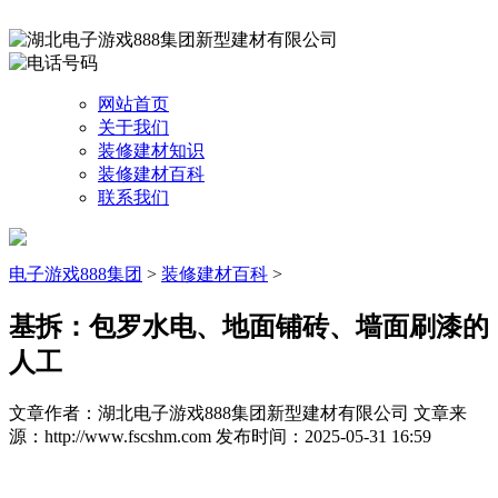
网站首页
关于我们
装修建材知识
装修建材百科
联系我们
电子游戏888集团
>
装修建材百科
>
基拆：包罗水电、地面铺砖、墙面刷漆的
人工
文章作者：湖北电子游戏888集团新型建材有限公司
文章来
源：http://www.fscshm.com
发布时间：2025-05-31 16:59