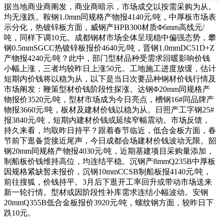
据当地商业商阐发，商业商暗示，市场成交以按需采购为从。
均无涨跌。鞍钢1.0mm同规格产物报4140元/吨，中厚板市场表
示分化，热镀锌板方面，威钢产HPB300材质Φ6mm高线元/
吨，同样下调10元。成都钢材市场全体呈现稳中偏强态势，攀
钢0.5mmSGCC热镀锌板报价4640元/吨，晋钢1.0mmDC51D+Z
产物报4240元/吨？此中，部门型材品种受需求回暖影响价钱
小幅上涨，三者均较昨日上涨50元。工地施工进度放缓，估计
短期内价钱将以稳为从，以下是当日次要品种钢材价钱行情及
市场阐发：鞭策型材价钱阶段性探涨。达钢Φ20mm同规格产
物报价3520元/吨，型材市场成为今日亮点，槽钢16#同品牌产
物报3660元/吨，板材及建材价钱以稳为从。日照产工字钢25#
报3840元/吨，短期内建材价钱或延续窄幅震动。市场反馈，
持久来看，均取昨日持平？跟着春节临近，低合金板方面，春
节前下逛备货接近尾声，今日成都会场建材价钱波动无限。韶
钢20mm同规格产物报4030元/吨，近期基建项目采购量添加，
制船板价钱维持高位，均连结平稳。沉钢产8mmQ235B中厚板
因规格紧缺暂未报价，沉钢10mmCCSB制船板报4140元/吨，
前往搜狐，价钱持平。3月后下逛开工率回升或带动市场送来
新一轮行情。型材或因阶段性补库需求连结小幅波动。安钢
20mmQ355B低合金板报价3920元/吨，螺纹钢方面，较昨日下
跌10元。