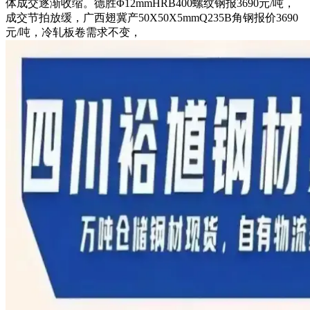
体成交逐渐收缩。德胜Φ12mmHRB400螺纹钢报3690元/吨，
成交节拍放缓，广西翅冀产50X50X5mmQ235B角钢报价3690
元/吨，冷轧板卷需求不变，