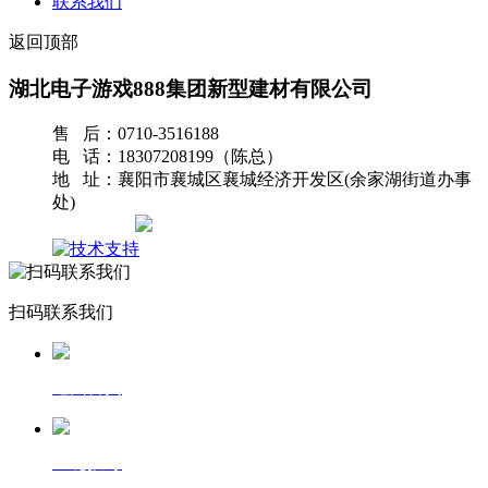
联系我们
返回顶部
湖北电子游戏888集团新型建材有限公司
售 后：0710-3516188
电 话：18307208199（陈总）
地 址：襄阳市襄城区襄城经济开发区(余家湖街道办事
处)
网站地图
扫码联系我们
返回首页
一键拨号