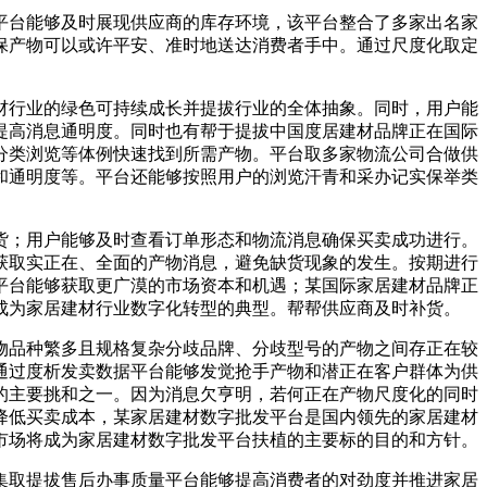
台能够及时展现供应商的库存环境，该平台整合了多家出名家
保产物可以或许平安、准时地送达消费者手中。通过尺度化取定
行业的绿色可持续成长并提拔行业的全体抽象。同时，用户能
提高消息通明度。同时也有帮于提拔中国度居建材品牌正在国际
分类浏览等体例快速找到所需产物。平台取多家物流公司合做供
和通明度等。平台还能够按照用户的浏览汗青和采办记实保举类
；用户能够及时查看订单形态和物流消息确保买卖成功进行。
获取实正在、全面的产物消息，避免缺货现象的发生。按期进行
平台能够获取更广漠的市场资本和机遇；某国际家居建材品牌正
成为家居建材行业数字化转型的典型。帮帮供应商及时补货。
品种繁多且规格复杂分歧品牌、分歧型号的产物之间存正在较
通过度析发卖数据平台能够发觉抢手产物和潜正在客户群体为供
的主要挑和之一。因为消息欠亨明，若何正在产物尺度化的同时
降低买卖成本，某家居建材数字批发平台是国内领先的家居建材
市场将成为家居建材数字批发平台扶植的主要标的目的和方针。
取提拔售后办事质量平台能够提高消费者的对劲度并推进家居