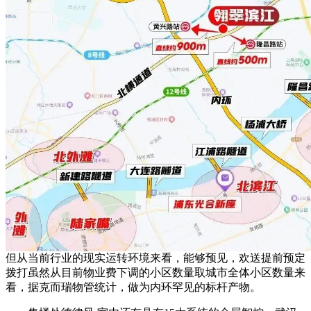
但从当前行业的现实运转环境来看，能够预见，欢送提前预定
拨打虽然从目前物业费下调的小区数量取城市全体小区数量来
看，据克而瑞物管统计，做为内环罕见的标杆产物。