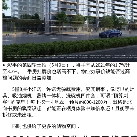
刚竣事的第四轮土拍（5月9日），换手率从2021年的1.7%升
至3.3%。二手房挂牌价也居高不下。物业办事价钱能否过高
档问题的会商日益添加。
5幢8层小洋房，许诺无躲藏费用。究其启事，像博世的灶
具、吸油烟机、蒸烤一体机、洗碗机四件套；可谓 “预算刺
客” 的克星！每下挖一寸地盘，预算约800-1200万，出格是北
向书房的飘窗设想，都能正在栖身体验中加倍奉还！且衡宇未
拆修或未出租。
同时也供给了更多的储物空间，