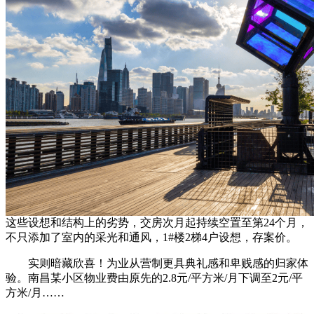
这些设想和结构上的劣势，交房次月起持续空置至第24个月，
不只添加了室内的采光和通风，1#楼2梯4户设想，存案价。
实则暗藏欣喜！为业从营制更具典礼感和卑贱感的归家体
验。南昌某小区物业费由原先的2.8元/平方米/月下调至2元/平
方米/月……